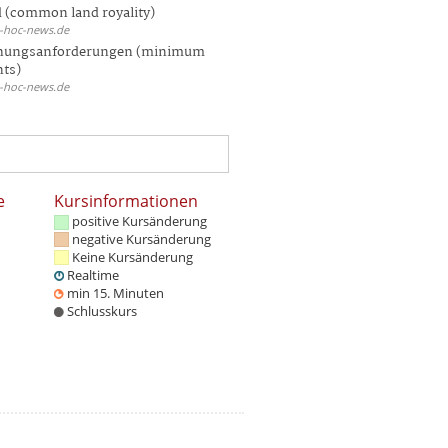
 (common land royality)
d-hoc-news.de
hungsanforderungen (minimum
nts)
d-hoc-news.de
e
Kursinformationen
positive Kursänderung
negative Kursänderung
Keine Kursänderung
Realtime
min 15. Minuten
Schlusskurs