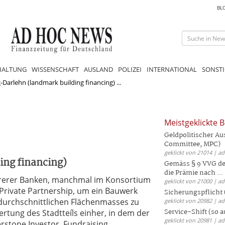
BL
HALTUNG
WISSENSCHAFT
AUSLAND
POLIZEI
INTERNATIONAL
SONSTI
Darlehn (landmark building financing) ...
Meistgeklickte B
Geldpolitischer Au
Committee, MPC)
geklickt von 21014 | a
ng financing)
Gemäss § 9 VVG der
die Prämie nach ...
hrerer Banken, manchmal im Konsortium
geklickt von 21000 | a
Private Partnership, um ein Bauwerk
Sicherungspflicht 
durchschnittlichen Flächenmasses zu
geklickt von 20982 | a
Service-Shift (so 
ertung des Stadtteíls einher, in dem der
geklickt von 20981 | a
stone Investor, Fundraising,