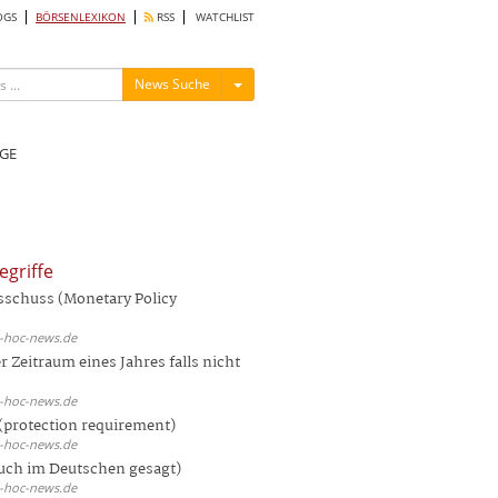
OGS
BÖRSENLEXIKON
RSS
WATCHLIST
Menü ein-/ausblenden
News Suche
GE
egriffe
sschuss (Monetary Policy
d-hoc-news.de
 Zeitraum eines Jahres falls nicht
d-hoc-news.de
(protection requirement)
d-hoc-news.de
auch im Deutschen gesagt)
d-hoc-news.de