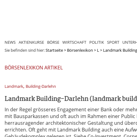
NEWS
AKTIENKURSE
BÖRSE
WIRTSCHAFT
POLITIK
SPORT
UNTER
Sie befinden sind hier:
Startseite
>
Börsenlexikon
>
L
>
Landmark Building-
BÖRSENLEXIKON ARTIKEL
,
Landmark
Building-Darlehn
Landmark Building-Darlehn (landmark buildi
In der Regel grösseres Engagement einer Bank oder me
mit Bausparkassen und oft auch im Rahmen einer Public 
herrausragender architektonischer Gestaltung und über
errichten. Oft geht mit Landmark Building auch eine Aufw
Gebäudekomplex gelegen ist. Siehe Co-Investment, Corner