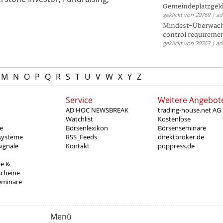
Gemeindeplatzgeld
geklickt von 20769 | a
Mindest-Überwac
control requireme
geklickt von 20763 | a
M
N
O
P
Q
R
S
T
U
V
W
X
Y
Z
Service
Weitere Angebot
AD HOC NEWSBREAK
trading-house.net AG
Watchlist
Kostenlose
e
Börsenlexikon
Börsenseminare
systeme
RSS_Feeds
direktbroker.de
ignale
Kontakt
poppress.de
te &
scheine
eminare
Menü