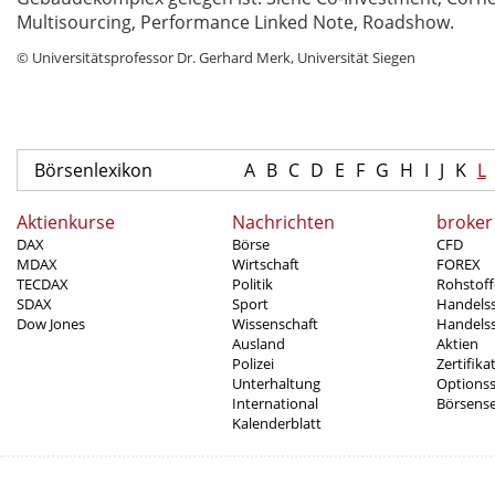
Multisourcing, Performance Linked Note, Roadshow.
© Universitätsprofessor Dr. Gerhard Merk, Universität Siegen
Börsenlexikon
A
B
C
D
E
F
G
H
I
J
K
L
Aktienkurse
Nachrichten
broker
DAX
Börse
CFD
MDAX
Wirtschaft
FOREX
TECDAX
Politik
Rohstoff
SDAX
Sport
Handels
Dow Jones
Wissenschaft
Handelss
Ausland
Aktien
Polizei
Zertifika
Unterhaltung
Options
International
Börsens
Kalenderblatt