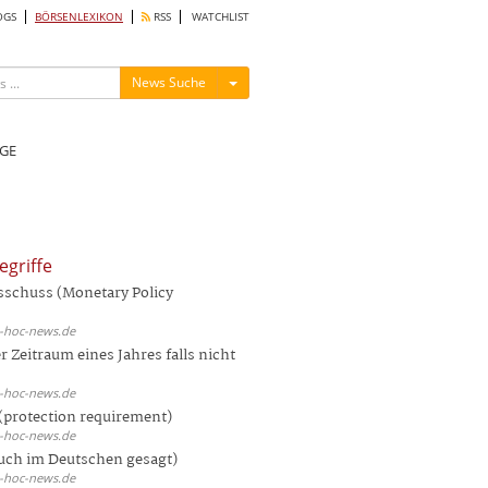
OGS
BÖRSENLEXIKON
RSS
WATCHLIST
Menü ein-/ausblenden
News Suche
GE
egriffe
sschuss (Monetary Policy
d-hoc-news.de
 Zeitraum eines Jahres falls nicht
d-hoc-news.de
(protection requirement)
d-hoc-news.de
auch im Deutschen gesagt)
d-hoc-news.de