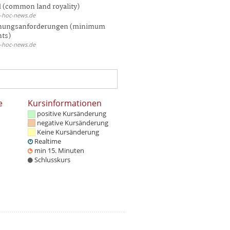
 (common land royality)
d-hoc-news.de
hungsanforderungen (minimum
nts)
d-hoc-news.de
e
Kursinformationen
positive Kursänderung
negative Kursänderung
Keine Kursänderung
Realtime
min 15. Minuten
Schlusskurs