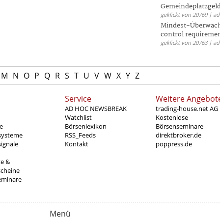
Gemeindeplatzgeld
geklickt von 20769 | a
Mindest-Überwac
control requireme
geklickt von 20763 | a
M
N
O
P
Q
R
S
T
U
V
W
X
Y
Z
Service
Weitere Angebot
AD HOC NEWSBREAK
trading-house.net AG
Watchlist
Kostenlose
e
Börsenlexikon
Börsenseminare
systeme
RSS_Feeds
direktbroker.de
ignale
Kontakt
poppress.de
te &
scheine
eminare
Menü