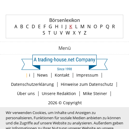
Börsenlexikon
A
B
C
D
E
F
G
H
I
J
K
L
M
N
O
P
Q
R
S
T
U
V
W
X
Y
Z
Menü
|
|
|
|
|
i
News
Kontakt
Impressum
|
|
Datenschutzerklärung
Hinweise zum Datenschutz
|
|
|
Über uns
Unsere Redaktion
Mike Steiner
2026 © Copyright
Wir verwenden Cookies, um Inhalte und Anzeigen zu
personalisieren, Funktionen für soziale Medien anbieten zu können
und die Zugriffe auf unsere Website zu analysieren. Außerdem geben
wir Informationen zu Ihrer Nutzung unserer Website an unsere