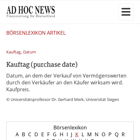
BÖRSENLEXIKON ARTIKEL
,
Kauftag
Datum
Kauftag (purchase date)
Datum, an dem der Verkauf von Vermögenswerten
durch den Verkäufer an den Käufer wirksam wird.
Kaufpreis.
© Universitätsprofessor Dr. Gerhard Merk, Universität Siegen
Börsenlexikon
A
B
C
D
E
F
G
H
I
J
K
L
M
N
O
P
Q
R