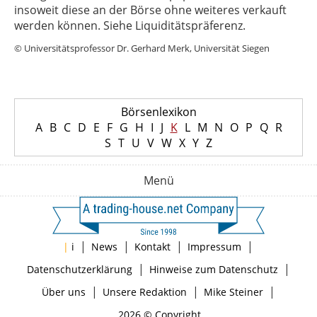
insoweit diese an der Börse ohne weiteres verkauft
werden können. Siehe Liquiditätspräferenz.
© Universitätsprofessor Dr. Gerhard Merk, Universität Siegen
Börsenlexikon
A
B
C
D
E
F
G
H
I
J
K
L
M
N
O
P
Q
R
S
T
U
V
W
X
Y
Z
Menü
|
|
|
|
|
i
News
Kontakt
Impressum
|
|
Datenschutzerklärung
Hinweise zum Datenschutz
|
|
|
Über uns
Unsere Redaktion
Mike Steiner
2026 © Copyright