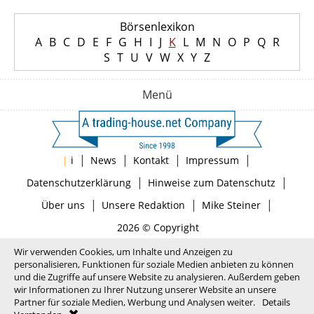
Börsenlexikon
A
B
C
D
E
F
G
H
I
J
K
L
M
N
O
P
Q
R
S
T
U
V
W
X
Y
Z
Menü
|
|
|
|
|
i
News
Kontakt
Impressum
|
|
Datenschutzerklärung
Hinweise zum Datenschutz
|
|
|
Über uns
Unsere Redaktion
Mike Steiner
2026 © Copyright
Wir verwenden Cookies, um Inhalte und Anzeigen zu
personalisieren, Funktionen für soziale Medien anbieten zu können
und die Zugriffe auf unsere Website zu analysieren. Außerdem geben
wir Informationen zu Ihrer Nutzung unserer Website an unsere
Partner für soziale Medien, Werbung und Analysen weiter.
Details