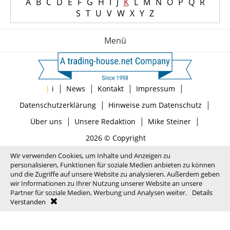
A
B
C
D
E
F
G
H
I
J
K
L
M
N
O
P
Q
R
S
T
U
V
W
X
Y
Z
Menü
|
|
|
|
|
i
News
Kontakt
Impressum
|
|
Datenschutzerklärung
Hinweise zum Datenschutz
|
|
|
Über uns
Unsere Redaktion
Mike Steiner
2026 © Copyright
Wir verwenden Cookies, um Inhalte und Anzeigen zu
personalisieren, Funktionen für soziale Medien anbieten zu können
und die Zugriffe auf unsere Website zu analysieren. Außerdem geben
wir Informationen zu Ihrer Nutzung unserer Website an unsere
Partner für soziale Medien, Werbung und Analysen weiter.
Details
Verstanden