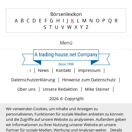
Börsenlexikon
A
B
C
D
E
F
G
H
I
J
K
L
M
N
O
P
Q
R
S
T
U
V
W
X
Y
Z
Menü
|
|
|
|
|
i
News
Kontakt
Impressum
|
|
Datenschutzerklärung
Hinweise zum Datenschutz
|
|
|
Über uns
Unsere Redaktion
Mike Steiner
2026 © Copyright
Wir verwenden Cookies, um Inhalte und Anzeigen zu
personalisieren, Funktionen für soziale Medien anbieten zu können
und die Zugriffe auf unsere Website zu analysieren. Außerdem geben
wir Informationen zu Ihrer Nutzung unserer Website an unsere
Partner für soziale Medien, Werbung und Analysen weiter.
Details