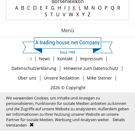
Börsenlexikon
A
B
C
D
E
F
G
H
I
J
K
L
M
N
O
P
Q
R
S
T
U
V
W
X
Y
Z
Menü
|
|
|
|
|
i
News
Kontakt
Impressum
|
|
Datenschutzerklärung
Hinweise zum Datenschutz
|
|
|
Über uns
Unsere Redaktion
Mike Steiner
2026 © Copyright
Wir verwenden Cookies, um Inhalte und Anzeigen zu
personalisieren, Funktionen für soziale Medien anbieten zu können
und die Zugriffe auf unsere Website zu analysieren. Außerdem geben
wir Informationen zu Ihrer Nutzung unserer Website an unsere
Partner für soziale Medien, Werbung und Analysen weiter.
Details
Verstanden