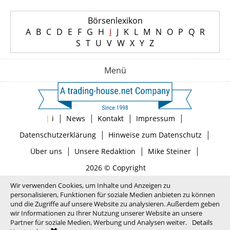
Börsenlexikon
A
B
C
D
E
F
G
H
I
J
K
L
M
N
O
P
Q
R
S
T
U
V
W
X
Y
Z
Menü
|
|
|
|
|
i
News
Kontakt
Impressum
|
|
Datenschutzerklärung
Hinweise zum Datenschutz
|
|
|
Über uns
Unsere Redaktion
Mike Steiner
2026 © Copyright
Wir verwenden Cookies, um Inhalte und Anzeigen zu
personalisieren, Funktionen für soziale Medien anbieten zu können
und die Zugriffe auf unsere Website zu analysieren. Außerdem geben
wir Informationen zu Ihrer Nutzung unserer Website an unsere
Partner für soziale Medien, Werbung und Analysen weiter.
Details