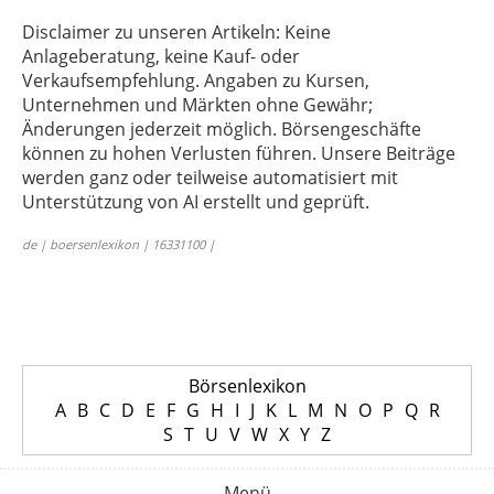
Disclaimer zu unseren Artikeln: Keine
Anlageberatung, keine Kauf- oder
Verkaufsempfehlung. Angaben zu Kursen,
Unternehmen und Märkten ohne Gewähr;
Änderungen jederzeit möglich. Börsengeschäfte
können zu hohen Verlusten führen. Unsere Beiträge
werden ganz oder teilweise automatisiert mit
Unterstützung von AI erstellt und geprüft.
de | boersenlexikon | 16331100 |
Börsenlexikon
A
B
C
D
E
F
G
H
I
J
K
L
M
N
O
P
Q
R
S
T
U
V
W
X
Y
Z
Menü