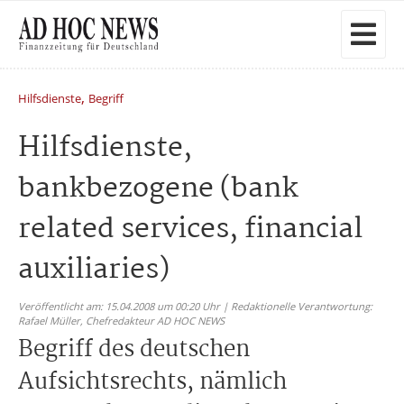
,
Hilfsdienste
Begriff
Hilfsdienste,
bankbezogene (bank
related services, financial
auxiliaries)
Veröffentlicht am: 15.04.2008 um 00:20 Uhr | Redaktionelle Verantwortung:
Rafael Müller,
Chefredakteur AD HOC NEWS
Begriff des deutschen
Aufsichtsrechts, nämlich