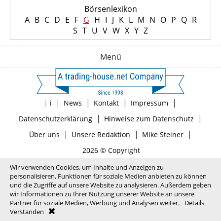
Börsenlexikon
A
B
C
D
E
F
G
H
I
J
K
L
M
N
O
P
Q
R
S
T
U
V
W
X
Y
Z
Menü
|
|
|
|
|
i
News
Kontakt
Impressum
|
|
Datenschutzerklärung
Hinweise zum Datenschutz
|
|
|
Über uns
Unsere Redaktion
Mike Steiner
2026 © Copyright
Wir verwenden Cookies, um Inhalte und Anzeigen zu
personalisieren, Funktionen für soziale Medien anbieten zu können
und die Zugriffe auf unsere Website zu analysieren. Außerdem geben
wir Informationen zu Ihrer Nutzung unserer Website an unsere
Partner für soziale Medien, Werbung und Analysen weiter.
Details
Verstanden