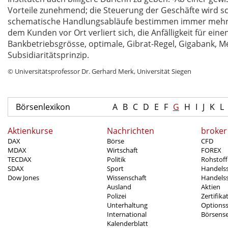
Vorteile zunehmend; die Steuerung der Geschäfte wird sc
schematische Handlungsabläufe bestimmen immer mehr 
dem Kunden vor Ort verliert sich, die Anfälligkeit für eine
Bankbetriebsgrösse, optimale, Gibrat-Regel, Gigabank,
Subsidiaritätsprinzip.
© Universitätsprofessor Dr. Gerhard Merk, Universität Siegen
Börsenlexikon
A
B
C
D
E
F
G
H
I
J
K
L
Aktienkurse
Nachrichten
broker
DAX
Börse
CFD
MDAX
Wirtschaft
FOREX
TECDAX
Politik
Rohstoff
SDAX
Sport
Handels
Dow Jones
Wissenschaft
Handelss
Ausland
Aktien
Polizei
Zertifika
Unterhaltung
Options
International
Börsens
Kalenderblatt