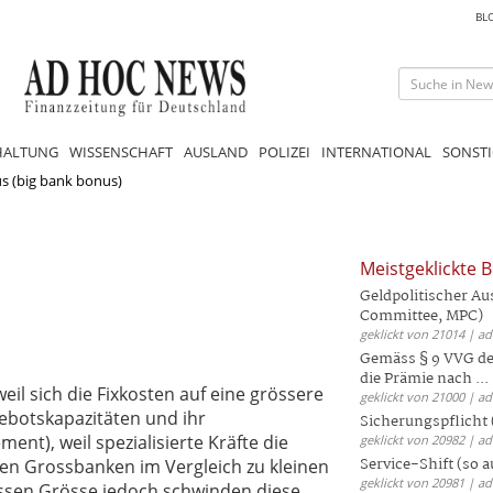
BL
HALTUNG
WISSENSCHAFT
AUSLAND
POLIZEI
INTERNATIONAL
SONSTI
 (big bank bonus)
Meistgeklickte B
Geldpolitischer Au
Committee, MPC)
geklickt von 21014 | a
Gemäss § 9 VVG der
die Prämie nach ...
il sich die Fixkosten auf eine grössere
geklickt von 21000 | a
ebotskapazitäten und ihr
Sicherungspflicht 
t), weil spezialisierte Kräfte die
geklickt von 20982 | a
Service-Shift (so 
en Grossbanken im Vergleich zu kleinen
geklickt von 20981 | a
wissen Grösse jedoch schwinden diese