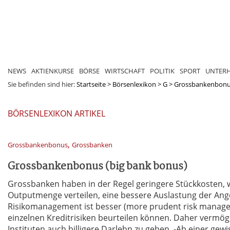
NEWS
AKTIENKURSE
BÖRSE
WIRTSCHAFT
POLITIK
SPORT
UNTER
Sie befinden sind hier:
Startseite
>
Börsenlexikon
>
G
>
Grossbankenbonus
BÖRSENLEXIKON ARTIKEL
,
Grossbankenbonus
Grossbanken
Grossbankenbonus (big bank bonus)
Grossbanken haben in der Regel geringere Stückkosten, we
Outputmenge verteilen, eine bessere Auslastung der Ang
Risikomanagement ist besser (more prudent risk managemen
einzelnen Kreditrisiken beurteilen können. Daher vermög
Instituten auch billigere Darlehn zu geben. -Ab einer ge