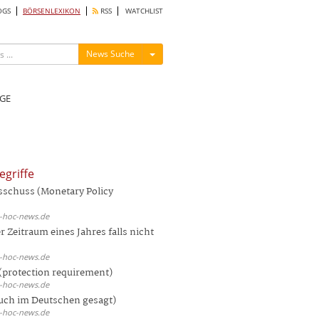
OGS
BÖRSENLEXIKON
RSS
WATCHLIST
Menü ein-/ausblenden
News Suche
GE
egriffe
sschuss (Monetary Policy
d-hoc-news.de
 Zeitraum eines Jahres falls nicht
d-hoc-news.de
(protection requirement)
d-hoc-news.de
auch im Deutschen gesagt)
d-hoc-news.de