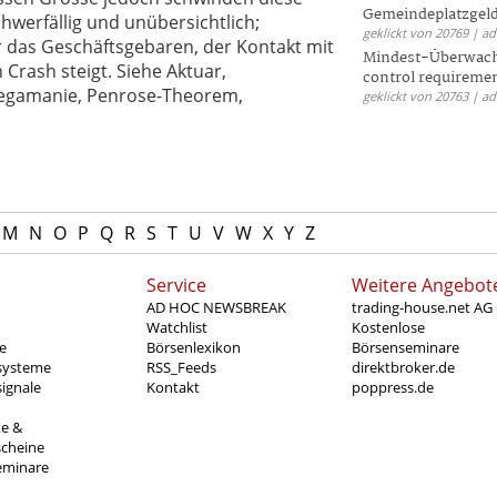
Gemeindeplatzgeld
hwerfällig und unübersichtlich;
geklickt von 20769 | a
das Geschäftsgebaren, der Kontakt mit
Mindest-Überwac
n Crash steigt. Siehe Aktuar,
control requireme
 Megamanie, Penrose-Theorem,
geklickt von 20763 | a
M
N
O
P
Q
R
S
T
U
V
W
X
Y
Z
Service
Weitere Angebot
AD HOC NEWSBREAK
trading-house.net AG
Watchlist
Kostenlose
e
Börsenlexikon
Börsenseminare
systeme
RSS_Feeds
direktbroker.de
ignale
Kontakt
poppress.de
te &
scheine
eminare