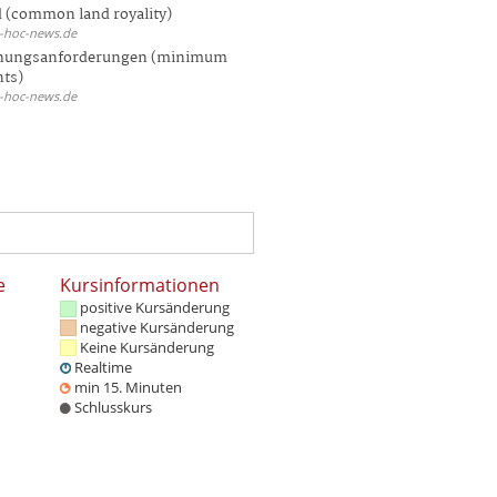
 (common land royality)
d-hoc-news.de
hungsanforderungen (minimum
nts)
d-hoc-news.de
e
Kursinformationen
positive Kursänderung
negative Kursänderung
Keine Kursänderung
Realtime
min 15. Minuten
Schlusskurs