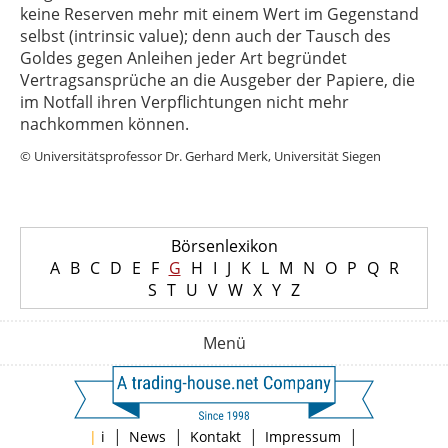
keine Reserven mehr mit einem Wert im Gegenstand
selbst (intrinsic value); denn auch der Tausch des
Goldes gegen Anleihen jeder Art begründet
Vertragsansprüche an die Ausgeber der Papiere, die
im Notfall ihren Verpflichtungen nicht mehr
nachkommen können.
© Universitätsprofessor Dr. Gerhard Merk, Universität Siegen
Börsenlexikon
A
B
C
D
E
F
G
H
I
J
K
L
M
N
O
P
Q
R
S
T
U
V
W
X
Y
Z
Menü
|
|
|
|
|
i
News
Kontakt
Impressum