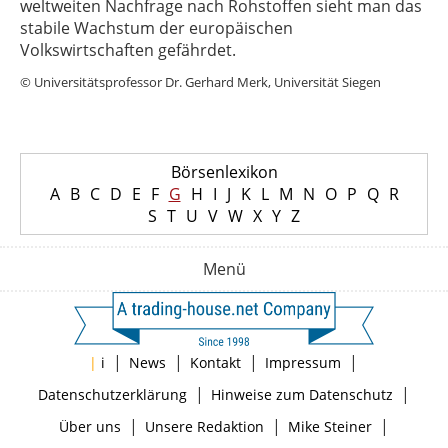
weltweiten Nachfrage nach Rohstoffen sieht man das
stabile Wachstum der europäischen
Volkswirtschaften gefährdet.
© Universitätsprofessor Dr. Gerhard Merk, Universität Siegen
Börsenlexikon
A
B
C
D
E
F
G
H
I
J
K
L
M
N
O
P
Q
R
S
T
U
V
W
X
Y
Z
Menü
|
|
|
|
|
i
News
Kontakt
Impressum
|
|
Datenschutzerklärung
Hinweise zum Datenschutz
|
|
|
Über uns
Unsere Redaktion
Mike Steiner