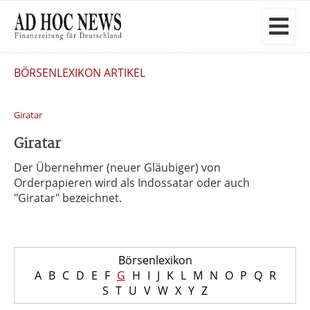
BÖRSENLEXIKON ARTIKEL
Giratar
Giratar
Der Übernehmer (neuer Gläubiger) von
Orderpapieren wird als Indossatar oder auch
"Giratar" bezeichnet.
Börsenlexikon
A
B
C
D
E
F
G
H
I
J
K
L
M
N
O
P
Q
R
S
T
U
V
W
X
Y
Z