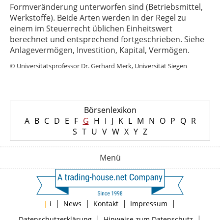
Formveränderung unterworfen sind (Betriebsmittel,
Werkstoffe). Beide Arten werden in der Regel zu
einem im Steuerrecht üblichen Einheitswert
berechnet und entsprechend fortgeschrieben. Siehe
Anlagevermögen, Investition, Kapital, Vermögen.
© Universitätsprofessor Dr. Gerhard Merk, Universität Siegen
Börsenlexikon
A
B
C
D
E
F
G
H
I
J
K
L
M
N
O
P
Q
R
S
T
U
V
W
X
Y
Z
Menü
|
|
|
|
|
i
News
Kontakt
Impressum
|
|
Datenschutzerklärung
Hinweise zum Datenschutz