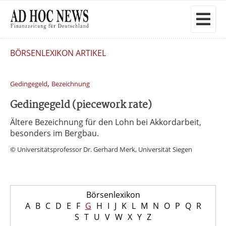
BÖRSENLEXIKON ARTIKEL
,
Gedingegeld
Bezeichnung
Gedingegeld (piecework rate)
Ältere Bezeichnung für den Lohn bei Akkordarbeit,
besonders im Bergbau.
© Universitätsprofessor Dr. Gerhard Merk, Universität Siegen
Börsenlexikon
A
B
C
D
E
F
G
H
I
J
K
L
M
N
O
P
Q
R
S
T
U
V
W
X
Y
Z