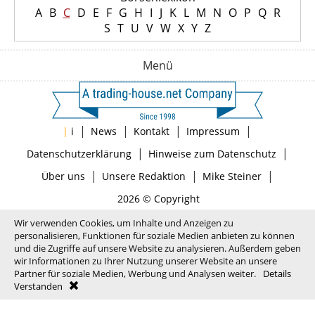
A
B
C
D
E
F
G
H
I
J
K
L
M
N
O
P
Q
R
S
T
U
V
W
X
Y
Z
Menü
|
|
|
|
|
i
News
Kontakt
Impressum
|
|
Datenschutzerklärung
Hinweise zum Datenschutz
|
|
|
Über uns
Unsere Redaktion
Mike Steiner
2026 © Copyright
Wir verwenden Cookies, um Inhalte und Anzeigen zu
personalisieren, Funktionen für soziale Medien anbieten zu können
und die Zugriffe auf unsere Website zu analysieren. Außerdem geben
wir Informationen zu Ihrer Nutzung unserer Website an unsere
Partner für soziale Medien, Werbung und Analysen weiter.
Details
Verstanden