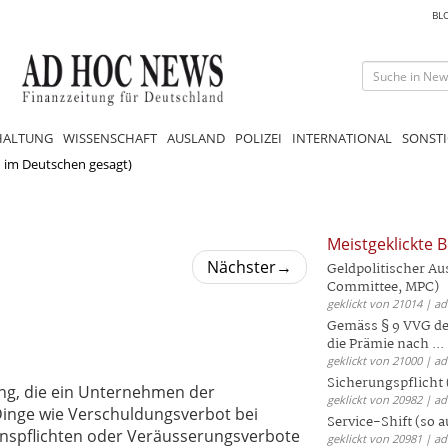
BL
HALTUNG
WISSENSCHAFT
AUSLAND
POLIZEI
INTERNATIONAL
SONSTI
 im Deutschen gesagt)
Meistgeklickte B
Nächster
→
Geldpolitischer Au
Committee, MPC)
geklickt von 21014 | a
Gemäss § 9 VVG der
die Prämie nach ...
geklickt von 21000 | a
Sicherungspflicht 
ung, die ein Unternehmen der
geklickt von 20982 | a
Dinge wie Verschuldungsverbot bei
Service-Shift (so 
onspflichten oder Veräusserungsverbote
geklickt von 20981 | a