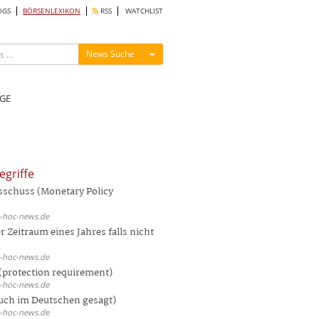
OGS
BÖRSENLEXIKON
RSS
WATCHLIST
Menü ein-/ausblenden
News Suche
GE
egriffe
sschuss (Monetary Policy
d-hoc-news.de
 Zeitraum eines Jahres falls nicht
d-hoc-news.de
(protection requirement)
d-hoc-news.de
auch im Deutschen gesagt)
d-hoc-news.de