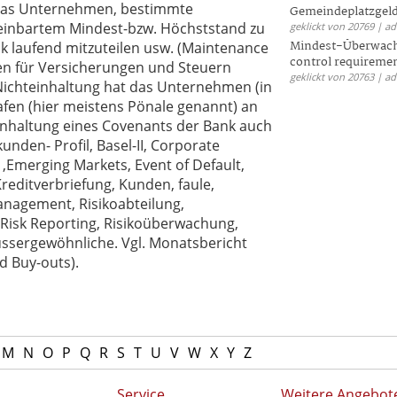
t das Unternehmen, bestimmte
Gemeindeplatzgeld
ereinbartem Mindest-bzw. Höchststand zu
geklickt von 20769 | a
Mindest-Überwac
nk laufend mitzuteilen usw. (Maintenance
control requireme
gen für Versicherungen und Steuern
geklickt von 20763 | a
 Nichteinhaltung hat das Unternehmen (in
rafen (hier meistens Pönale genannt) an
einhaltung eines Covenants der Bank auch
kunden- Profil, Basel-II, Corporate
 ,Emerging Markets, Event of Default,
reditverbriefung, Kunden, faule,
nagement, Risikoabteilung,
, Risk Reporting, Risikoüberwachung,
ussergewöhnliche. Vgl. Monatsbericht
d Buy-outs).
M
N
O
P
Q
R
S
T
U
V
W
X
Y
Z
Service
Weitere Angebot