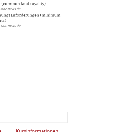
 (common land royality)
d-hoc-news.de
hungsanforderungen (minimum
nts)
d-hoc-news.de
e
Kursinformationen