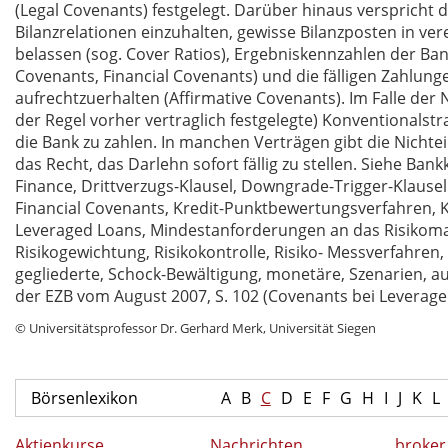
(Legal Covenants) festgelegt. Darüber hinaus versprich
Bilanzrelationen einzuhalten, gewisse Bilanzposten in v
belassen (sog. Cover Ratios), Ergebniskennzahlen der Ba
Covenants, Financial Covenants) und die fälligen Zahlun
aufrechtzuerhalten (Affirmative Covenants). Im Falle der
der Regel vorher vertraglich festgelegte) Konventionalst
die Bank zu zahlen. In manchen Verträgen gibt die Nicht
das Recht, das Darlehn sofort fällig zu stellen. Siehe Bank
Finance, Drittverzugs-Klausel, Downgrade-Trigger-Klausel
Financial Covenants, Kredit-Punktbewertungsverfahren, K
Leveraged Loans, Mindestanforderungen an das Risikoma
Risikogewichtung, Risikokontrolle, Risiko- Messverfahren
gegliederte, Schock-Bewältigung, monetäre, Szenarien, a
der EZB vom August 2007, S. 102 (Covenants bei Leverage
© Universitätsprofessor Dr. Gerhard Merk, Universität Siegen
Börsenlexikon
A
B
C
D
E
F
G
H
I
J
K
L
Aktienkurse
Nachrichten
broker