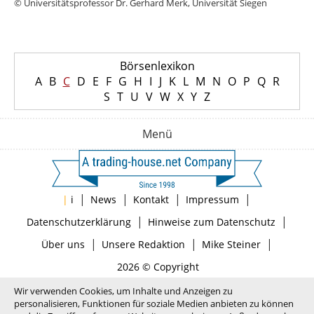
© Universitätsprofessor Dr. Gerhard Merk, Universität Siegen
Börsenlexikon
A
B
C
D
E
F
G
H
I
J
K
L
M
N
O
P
Q
R
S
T
U
V
W
X
Y
Z
Menü
|
|
|
|
|
i
News
Kontakt
Impressum
|
|
Datenschutzerklärung
Hinweise zum Datenschutz
|
|
|
Über uns
Unsere Redaktion
Mike Steiner
2026 © Copyright
Wir verwenden Cookies, um Inhalte und Anzeigen zu
personalisieren, Funktionen für soziale Medien anbieten zu können