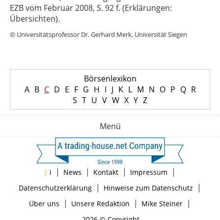
EZB vom Februar 2008, S. 92 f. (Erklärungen:
Übersichten).
© Universitätsprofessor Dr. Gerhard Merk, Universität Siegen
Börsenlexikon
A
B
C
D
E
F
G
H
I
J
K
L
M
N
O
P
Q
R
S
T
U
V
W
X
Y
Z
Menü
|
|
|
|
|
i
News
Kontakt
Impressum
|
|
Datenschutzerklärung
Hinweise zum Datenschutz
|
|
|
Über uns
Unsere Redaktion
Mike Steiner
2026 © Copyright