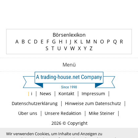
Börsenlexikon
A
B
C
D
E
F
G
H
I
J
K
L
M
N
O
P
Q
R
S
T
U
V
W
X
Y
Z
Menü
|
|
|
|
|
i
News
Kontakt
Impressum
|
|
Datenschutzerklärung
Hinweise zum Datenschutz
|
|
|
Über uns
Unsere Redaktion
Mike Steiner
2026 © Copyright
Wir verwenden Cookies, um Inhalte und Anzeigen zu