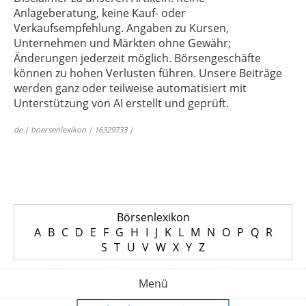
Anlageberatung, keine Kauf- oder
Verkaufsempfehlung. Angaben zu Kursen,
Unternehmen und Märkten ohne Gewähr;
Änderungen jederzeit möglich. Börsengeschäfte
können zu hohen Verlusten führen. Unsere Beiträge
werden ganz oder teilweise automatisiert mit
Unterstützung von AI erstellt und geprüft.
de | boersenlexikon | 16329733 |
Börsenlexikon
A
B
C
D
E
F
G
H
I
J
K
L
M
N
O
P
Q
R
S
T
U
V
W
X
Y
Z
Menü