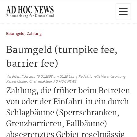
,
Baumgeld
Zahlung
Baumgeld (turnpike fee,
barrier fee)
Veröffentlicht am: 15.04.2008 um 00:20 Uhr | Redaktionelle Verantwortung:
Rafael Müller,
Chefredakteur AD HOC NEWS
Zahlung, die früher beim Betreten
von oder der Einfahrt in ein durch
Schlagbäume (Sperrschranken,
Grenzbarrieren, Fallbäume)
abgegrenztes Gebiet regelmässig