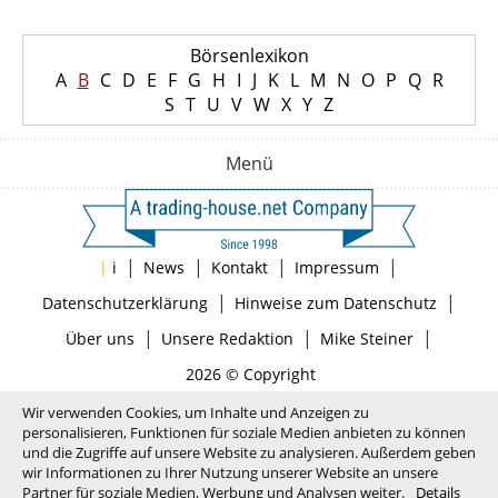
Börsenlexikon
A
B
C
D
E
F
G
H
I
J
K
L
M
N
O
P
Q
R
S
T
U
V
W
X
Y
Z
Menü
|
|
|
|
|
i
News
Kontakt
Impressum
|
|
Datenschutzerklärung
Hinweise zum Datenschutz
|
|
|
Über uns
Unsere Redaktion
Mike Steiner
2026 © Copyright
Wir verwenden Cookies, um Inhalte und Anzeigen zu
personalisieren, Funktionen für soziale Medien anbieten zu können
und die Zugriffe auf unsere Website zu analysieren. Außerdem geben
wir Informationen zu Ihrer Nutzung unserer Website an unsere
Partner für soziale Medien, Werbung und Analysen weiter.
Details