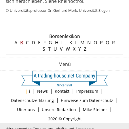
sich herschieben. Siehe Rheinoctroi.
© Universitätsprofessor Dr. Gerhard Merk, Universität Siegen
Börsenlexikon
A
B
C
D
E
F
G
H
I
J
K
L
M
N
O
P
Q
R
S
T
U
V
W
X
Y
Z
Menü
|
|
|
|
|
i
News
Kontakt
Impressum
|
|
Datenschutzerklärung
Hinweise zum Datenschutz
|
|
|
Über uns
Unsere Redaktion
Mike Steiner
2026 © Copyright
Wir verwenden Cookies, um Inhalte und Anzeigen zu