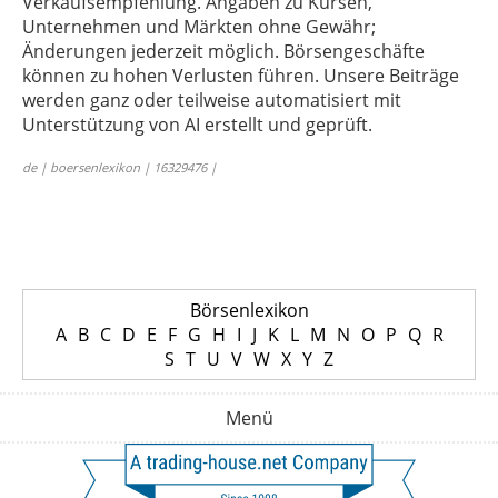
Verkaufsempfehlung. Angaben zu Kursen,
Unternehmen und Märkten ohne Gewähr;
Änderungen jederzeit möglich. Börsengeschäfte
können zu hohen Verlusten führen. Unsere Beiträge
werden ganz oder teilweise automatisiert mit
Unterstützung von AI erstellt und geprüft.
de | boersenlexikon | 16329476 |
Börsenlexikon
A
B
C
D
E
F
G
H
I
J
K
L
M
N
O
P
Q
R
S
T
U
V
W
X
Y
Z
Menü