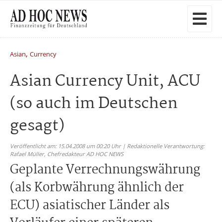
,
Asian
Currency
Asian Currency Unit, ACU
(so auch im Deutschen
gesagt)
Veröffentlicht am: 15.04.2008 um 00:20 Uhr | Redaktionelle Verantwortung:
Rafael Müller,
Chefredakteur AD HOC NEWS
Geplante Verrechnungswährung
(als Korbwährung ähnlich der
ECU) asiatischer Länder als