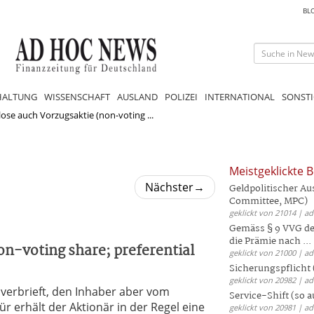
BL
HALTUNG
WISSENSCHAFT
AUSLAND
POLIZEI
INTERNATIONAL
SONSTI
ose auch Vorzugsaktie (non-voting ...
Meistgeklickte B
Nächster
→
Geldpolitischer Au
Committee, MPC)
geklickt von 21014 | a
Gemäss § 9 VVG der
die Prämie nach ...
on-voting share; preferential
geklickt von 21000 | a
Sicherungspflicht 
geklickt von 20982 | a
 verbrieft, den Inhaber aber vom
Service-Shift (so 
 erhält der Aktionär in der Regel eine
geklickt von 20981 | a