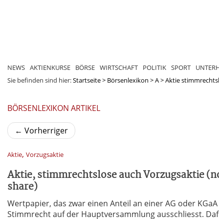
NEWS
AKTIENKURSE
BÖRSE
WIRTSCHAFT
POLITIK
SPORT
UNTER
Sie befinden sind hier:
Startseite
>
Börsenlexikon
>
A
>
Aktie stimmrechtsl
BÖRSENLEXIKON ARTIKEL
←
Vorherriger
,
Aktie
Vorzugsaktie
Aktie, stimmrechtslose auch Vorzugsaktie (n
share)
Wertpapier, das zwar einen Anteil an einer AG oder KGaA
Stimmrecht auf der Hauptversammlung ausschliesst. Dafür