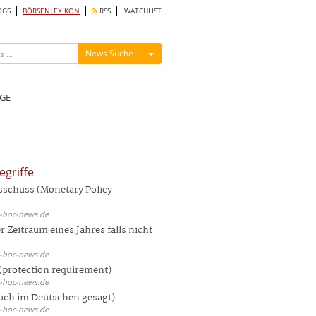
OGS
BÖRSENLEXIKON
RSS
WATCHLIST
Menü ein-/ausblenden
News Suche
GE
egriffe
sschuss (Monetary Policy
d-hoc-news.de
 Zeitraum eines Jahres falls nicht
d-hoc-news.de
(protection requirement)
d-hoc-news.de
auch im Deutschen gesagt)
d-hoc-news.de