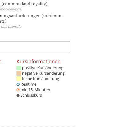
 (common land royality)
d-hoc-news.de
hungsanforderungen (minimum
nts)
d-hoc-news.de
e
Kursinformationen
positive Kursänderung
negative Kursänderung
Keine Kursänderung
Realtime
min 15. Minuten
Schlusskurs