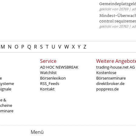
Gemeindeplatzgeld
geklickt von 20769 | a
Mindest-Überwac
control requireme
geklickt von 20763 | a
M
N
O
P
Q
R
S
T
U
V
W
X
Y
Z
Service
Weitere Angebot
AD HOC NEWSBREAK
trading-house.net AG
Watchlist
Kostenlose
e
Börsenlexikon
Börsenseminare
systeme
RSS_Feeds
direktbroker.de
ignale
Kontakt
poppress.de
te &
scheine
eminare
Menü