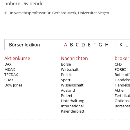
höhere Dividende.
© Universitätsprofessor Dr. Gerhard Merk, Universität Siegen
Börsenlexikon
A
B
C
D
E
F
G
H
I
J
K
L
Aktienkurse
Nachrichten
broker
DAX
Börse
CFD
MDAX
Wirtschaft
FOREX
TECDAX
Politik
Rohstoff
SDAX
Sport
Handels
Dow Jones
Wissenschaft
Handelss
Ausland
Aktien
Polizei
Zertifika
Unterhaltung
Options
International
Börsens
Kalenderblatt