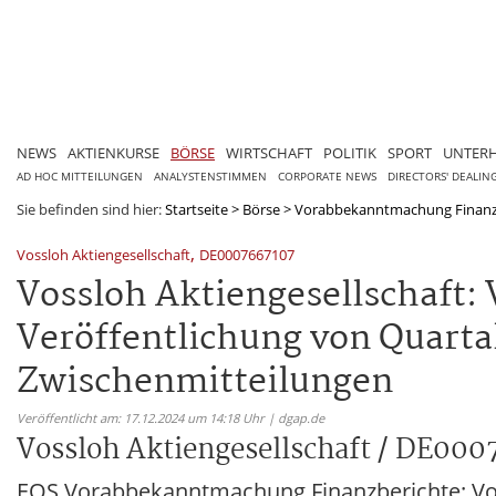
NEWS
AKTIENKURSE
BÖRSE
WIRTSCHAFT
POLITIK
SPORT
UNTER
AD HOC MITTEILUNGEN
ANALYSTENSTIMMEN
CORPORATE NEWS
DIRECTORS' DEALIN
Sie befinden sind hier:
Startseite
>
Börse
>
Vorabbekanntmachung Finanz
,
Vossloh Aktiengesellschaft
DE0007667107
Vossloh Aktiengesellschaft
Veröffentlichung von Quarta
Zwischenmitteilungen
Veröffentlicht am: 17.12.2024 um 14:18 Uhr | dgap.de
Vossloh Aktiengesellschaft / DE00
EQS Vorabbekanntmachung Finanzberichte: Vos