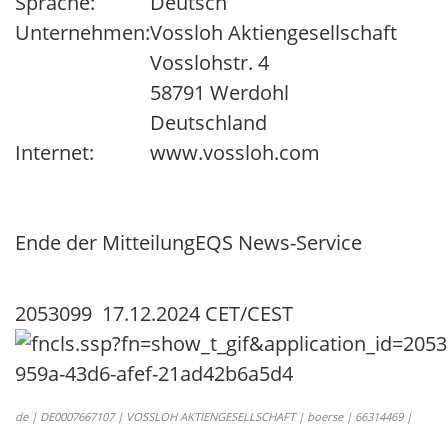
Sprache:
Deutsch
Unternehmen:
Vossloh Aktiengesellschaft
Vosslohstr. 4
58791 Werdohl
Deutschland
Internet:
www.vossloh.com
Ende der Mitteilung
EQS News-Service
2053099 17.12.2024 CET/CEST
de | DE0007667107 | VOSSLOH AKTIENGESELLSCHAFT | boerse | 66314469 |