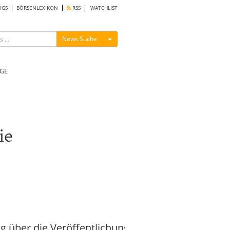
OGS
BÖRSENLEXIKON
RSS
WATCHLIST
Menü ein-/ausblenden
News Suche
GE
ie
 über die Veröffentlichung von