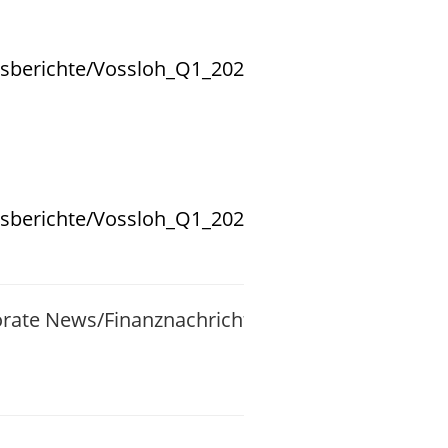
lsberichte/Vossloh_Q1_2025_DE.pdf
lsberichte/Vossloh_Q1_2025_US.pdf
porate News/Finanznachrichten und