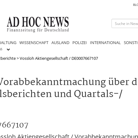
BL
HALTUNG
WISSENSCHAFT
AUSLAND
POLIZEI
INTERNATIONAL
SONSTI
GS
berichte
>
Vossloh Aktiengesellschaft / DE0007667107
: Vorabbekanntmachung über d
lsberichten und Quartals-/
07667107
sloh Aktiengesellschaft / Vorabbekanntmachung