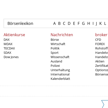
Börsenlexikon
A
B
C
D
E
F
G
H
I
J
K
L
Aktienkurse
Nachrichten
broker
DAX
Börse
CFD
MDAX
Wirtschaft
FOREX
TECDAX
Politik
Rohstoff
SDAX
Sport
Handels
Dow Jones
Wissenschaft
Handelss
Ausland
Aktien
Polizei
Zertifika
Unterhaltung
Options
International
Börsens
Kalenderblatt