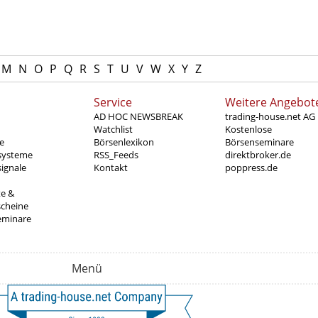
M
N
O
P
Q
R
S
T
U
V
W
X
Y
Z
Service
Weitere Angebot
AD HOC NEWSBREAK
trading-house.net AG
Watchlist
Kostenlose
e
Börsenlexikon
Börsenseminare
systeme
RSS_Feeds
direktbroker.de
ignale
Kontakt
poppress.de
te &
scheine
eminare
Menü