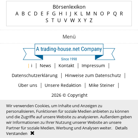
Börsenlexikon
A
B
C
D
E
F
G
H
I
J
K
L
M
N
O
P
Q
R
S
T
U
V
W
X
Y
Z
Menü
|
|
|
|
|
i
News
Kontakt
Impressum
|
|
Datenschutzerklärung
Hinweise zum Datenschutz
|
|
|
Über uns
Unsere Redaktion
Mike Steiner
2026 © Copyright
Wir verwenden Cookies, um Inhalte und Anzeigen zu
personalisieren, Funktionen für soziale Medien anbieten zu können
und die Zugriffe auf unsere Website zu analysieren. Außerdem geben
wir Informationen zu Ihrer Nutzung unserer Website an unsere
Partner für soziale Medien, Werbung und Analysen weiter.
Details
Verstanden