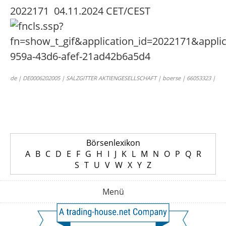
2022171 04.11.2024 CET/CEST
de | DE0006202005 | SALZGITTER AKTIENGESELLSCHAFT | boerse | 66053323 |
Börsenlexikon
A
B
C
D
E
F
G
H
I
J
K
L
M
N
O
P
Q
R
S
T
U
V
W
X
Y
Z
Menü