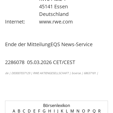
45141 Essen
Deutschland
Internet:
www.rwe.com
Ende der Mitteilung
EQS News-Service
2286078 05.03.2026 CET/CEST
de | DE0007037129 | RWE AKTIENGESELLSCHAFT | boerse | 68637181 |
Börsenlexikon
A
B
C
D
E
F
G
H
I
J
K
L
M
N
O
P
Q
R