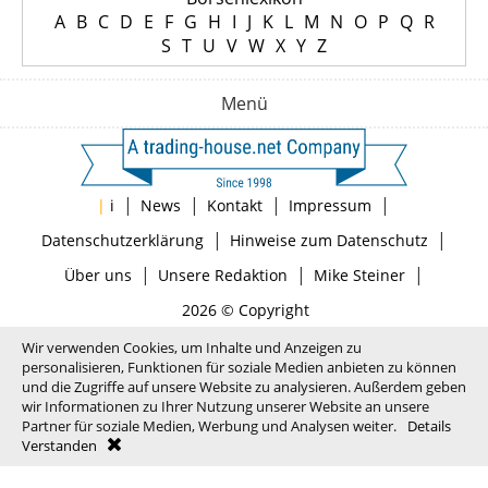
A
B
C
D
E
F
G
H
I
J
K
L
M
N
O
P
Q
R
S
T
U
V
W
X
Y
Z
Menü
|
|
|
|
|
i
News
Kontakt
Impressum
|
|
Datenschutzerklärung
Hinweise zum Datenschutz
|
|
|
Über uns
Unsere Redaktion
Mike Steiner
2026 © Copyright
Wir verwenden Cookies, um Inhalte und Anzeigen zu
personalisieren, Funktionen für soziale Medien anbieten zu können
und die Zugriffe auf unsere Website zu analysieren. Außerdem geben
wir Informationen zu Ihrer Nutzung unserer Website an unsere
Partner für soziale Medien, Werbung und Analysen weiter.
Details
Verstanden