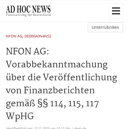
Unterrubriken
,
NFON AG
DE000A0N4N52
NFON AG:
Vorabbekanntmachung
über die Veröffentlichung
von Finanzberichten
gemäß §§ 114, 115, 117
WpHG
Veröffentlicht am: 13.11.2025 um 13:12 Uhr | dgap.de