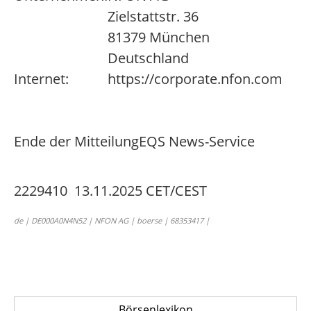
Zielstattstr. 36
81379 München
Deutschland
Internet:
https://corporate.nfon.com
Ende der Mitteilung
EQS News-Service
2229410 13.11.2025 CET/CEST
de | DE000A0N4N52 | NFON AG | boerse | 68353417 |
Börsenlexikon