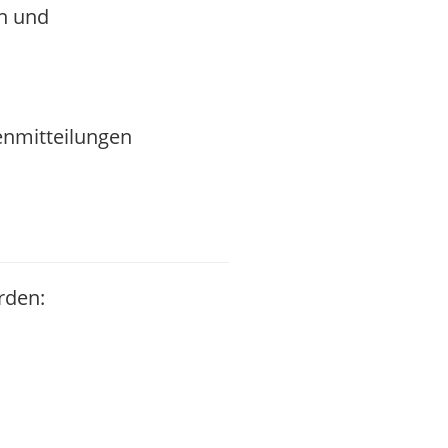
n und
enmitteilungen
rden: