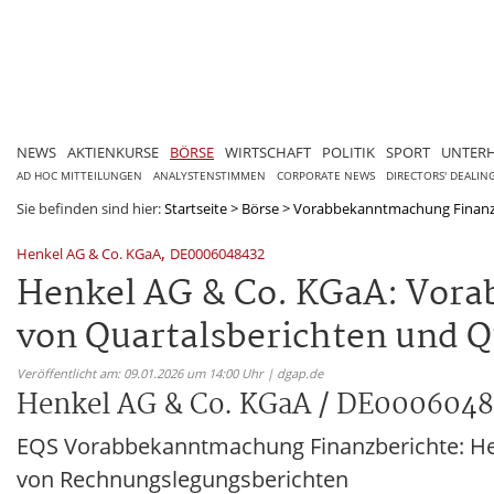
NEWS
AKTIENKURSE
BÖRSE
WIRTSCHAFT
POLITIK
SPORT
UNTER
AD HOC MITTEILUNGEN
ANALYSTENSTIMMEN
CORPORATE NEWS
DIRECTORS' DEALIN
Sie befinden sind hier:
Startseite
>
Börse
>
Vorabbekanntmachung Finanz
,
Henkel AG & Co. KGaA
DE0006048432
Henkel AG & Co. KGaA: Vora
von Quartalsberichten und Q
Veröffentlicht am: 09.01.2026 um 14:00 Uhr | dgap.de
Henkel AG & Co. KGaA / DE000604
EQS Vorabbekanntmachung Finanzberichte: He
von Rechnungslegungsberichten