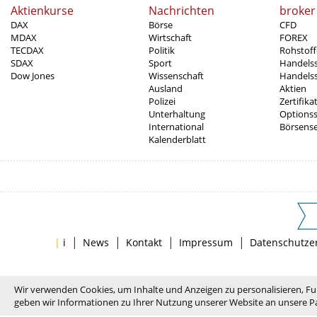
Aktienkurse
Nachrichten
broker
DAX
Börse
CFD
MDAX
Wirtschaft
FOREX
TECDAX
Politik
Rohstoff
SDAX
Sport
Handels
Dow Jones
Wissenschaft
Handelss
Ausland
Aktien
Polizei
Zertifika
Unterhaltung
Options
International
Börsens
Kalenderblatt
|
|
|
|
|
i
News
Kontakt
Impressum
Datenschutze
Wir verwenden Cookies, um Inhalte und Anzeigen zu personalisieren, Fu
geben wir Informationen zu Ihrer Nutzung unserer Website an unsere Pa