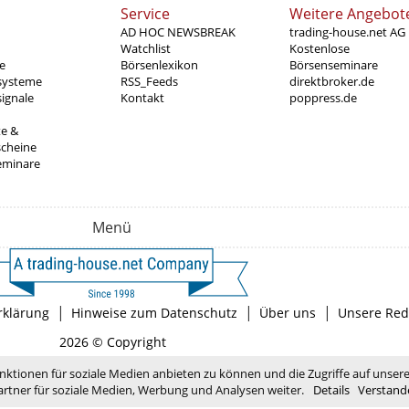
Service
Weitere Angebot
AD HOC NEWSBREAK
trading-house.net AG
Watchlist
Kostenlose
e
Börsenlexikon
Börsenseminare
systeme
RSS_Feeds
direktbroker.de
ignale
Kontakt
poppress.de
te &
scheine
eminare
Menü
|
|
|
rklärung
Hinweise zum Datenschutz
Über uns
Unsere Red
2026 © Copyright
nktionen für soziale Medien anbieten zu können und die Zugriffe auf unser
rtner für soziale Medien, Werbung und Analysen weiter.
Details
Verstand