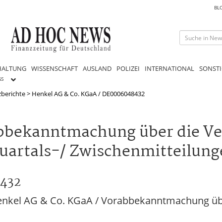
BL
HALTUNG
WISSENSCHAFT
AUSLAND
POLIZEI
INTERNATIONAL
SONSTI
GS
berichte
>
Henkel AG & Co. KGaA / DE0006048432
bbekanntmachung über die Ve
uartals-/ Zwischenmitteilung
8432
nkel AG & Co. KGaA / Vorabbekanntmachung übe