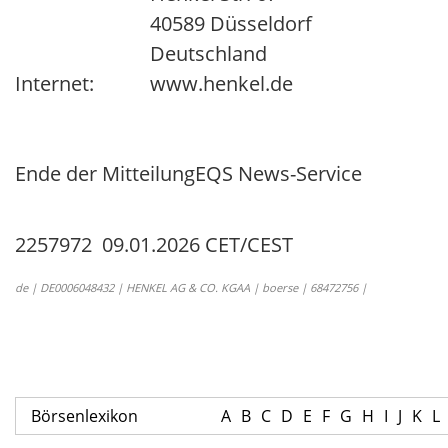
40589 Düsseldorf
Deutschland
Internet:
www.henkel.de
Ende der Mitteilung
EQS News-Service
2257972 09.01.2026 CET/CEST
de | DE0006048432 | HENKEL AG & CO. KGAA | boerse | 68472756 |
Börsenlexikon
A
B
C
D
E
F
G
H
I
J
K
L