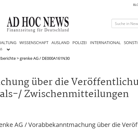
BL
HALTUNG
WISSENSCHAFT
AUSLAND
POLIZEI
INTERNATIONAL
SONSTI
GS
berichte
>
grenke AG / DE000A161N30
hung über die Veröffentlich
tals-/ Zwischenmitteilungen
enke AG / Vorabbekanntmachung über die Veröff