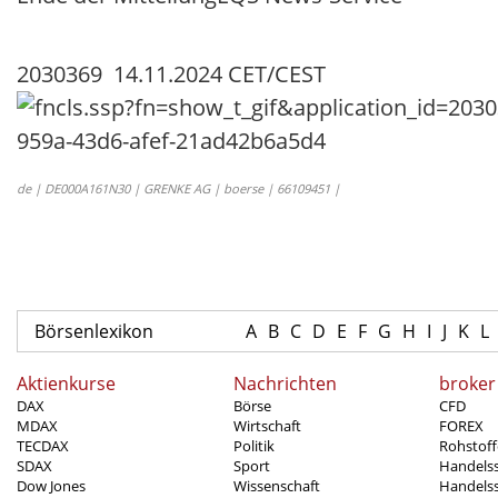
2030369 14.11.2024 CET/CEST
de | DE000A161N30 | GRENKE AG | boerse | 66109451 |
Börsenlexikon
A
B
C
D
E
F
G
H
I
J
K
L
Aktienkurse
Nachrichten
broker
DAX
Börse
CFD
MDAX
Wirtschaft
FOREX
TECDAX
Politik
Rohstoff
SDAX
Sport
Handels
Dow Jones
Wissenschaft
Handelss