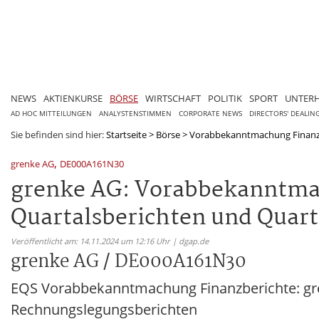
NEWS
AKTIENKURSE
BÖRSE
WIRTSCHAFT
POLITIK
SPORT
UNTER
AD HOC MITTEILUNGEN
ANALYSTENSTIMMEN
CORPORATE NEWS
DIRECTORS' DEALIN
Sie befinden sind hier:
Startseite
>
Börse
>
Vorabbekanntmachung Finanz
,
grenke AG
DE000A161N30
grenke AG: Vorabbekanntmac
Quartalsberichten und Quar
Veröffentlicht am: 14.11.2024 um 12:16 Uhr | dgap.de
grenke AG / DE000A161N30
EQS Vorabbekanntmachung Finanzberichte: gr
Rechnungslegungsberichten