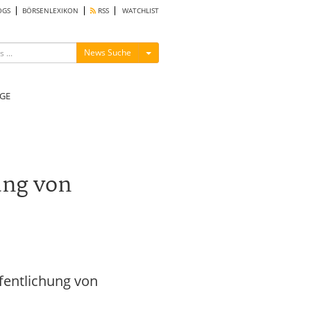
OGS
BÖRSENLEXIKON
RSS
WATCHLIST
Menü ein-/ausblenden
News Suche
GE
ung von
entlichung von