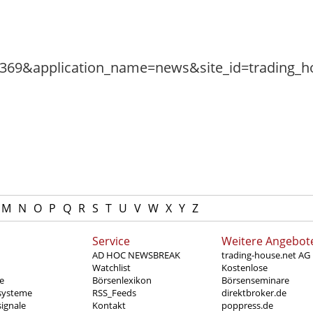
M
N
O
P
Q
R
S
T
U
V
W
X
Y
Z
Service
Weitere Angebot
AD HOC NEWSBREAK
trading-house.net AG
Watchlist
Kostenlose
e
Börsenlexikon
Börsenseminare
systeme
RSS_Feeds
direktbroker.de
ignale
Kontakt
poppress.de