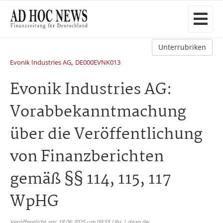
Unterrubriken
,
Evonik Industries AG
DE000EVNK013
Evonik Industries AG:
Vorabbekanntmachung
über die Veröffentlichung
von Finanzberichten
gemäß §§ 114, 115, 117
WpHG
Veröffentlicht am: 18.06.2025 um 09:55 Uhr | dgap.de