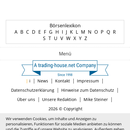
Börsenlexikon
A
B
C
D
E
F
G
H
I
J
K
L
M
N
O
P
Q
R
S
T
U
V
W
X
Y
Z
Menü
|
|
|
|
|
i
News
Kontakt
Impressum
|
|
Datenschutzerklärung
Hinweise zum Datenschutz
|
|
|
Über uns
Unsere Redaktion
Mike Steiner
2026 © Copyright
Wir verwenden Cookies, um Inhalte und Anzeigen zu
personalisieren, Funktionen für soziale Medien anbieten zu können
und die Zugriffe auf unsere Website zu analysieren. Außerdem geben