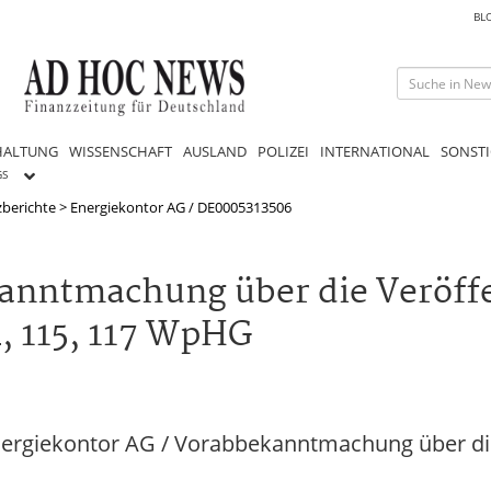
BL
HALTUNG
WISSENSCHAFT
AUSLAND
POLIZEI
INTERNATIONAL
SONSTI
GS
berichte
>
Energiekontor AG / DE0005313506
anntmachung über die Veröff
, 115, 117 WpHG
ergiekontor AG / Vorabbekanntmachung über die