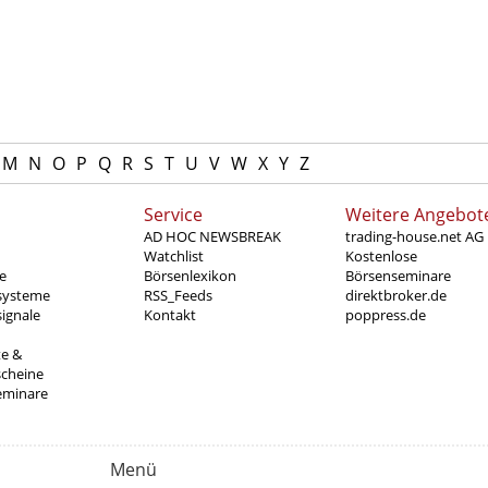
M
N
O
P
Q
R
S
T
U
V
W
X
Y
Z
Service
Weitere Angebot
AD HOC NEWSBREAK
trading-house.net AG
Watchlist
Kostenlose
e
Börsenlexikon
Börsenseminare
systeme
RSS_Feeds
direktbroker.de
ignale
Kontakt
poppress.de
te &
scheine
eminare
Menü