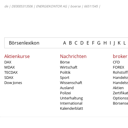
de | DE0005313506 | ENERGIEKONTOR AG | boerse | 66511545 |
Börsenlexikon
A
B
C
D
E
F
G
H
I
J
K
L
Aktienkurse
Nachrichten
broker
DAX
Börse
CFD
MDAX
Wirtschaft
FOREX
TECDAX
Politik
Rohstoff
SDAX
Sport
Handels
Dow Jones
Wissenschaft
Handelss
Ausland
Aktien
Polizei
Zertifika
Unterhaltung
Options
International
Börsens
Kalenderblatt