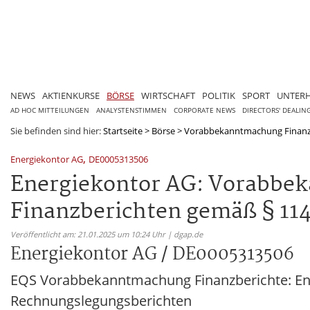
NEWS
AKTIENKURSE
BÖRSE
WIRTSCHAFT
POLITIK
SPORT
UNTER
AD HOC MITTEILUNGEN
ANALYSTENSTIMMEN
CORPORATE NEWS
DIRECTORS' DEALIN
Sie befinden sind hier:
Startseite
>
Börse
>
Vorabbekanntmachung Finanz
,
Energiekontor AG
DE0005313506
Energiekontor AG: Vorabbek
Finanzberichten gemäß § 114
Veröffentlicht am: 21.01.2025 um 10:24 Uhr | dgap.de
Energiekontor AG / DE0005313506
EQS Vorabbekanntmachung Finanzberichte: En
Rechnungslegungsberichten