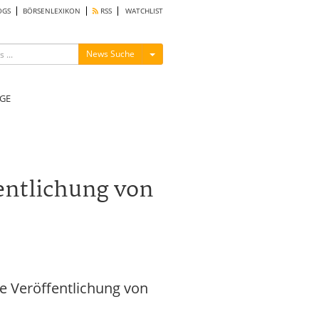
OGS
BÖRSENLEXIKON
RSS
WATCHLIST
Menü ein-/ausblenden
News Suche
GE
entlichung von
 Veröffentlichung von