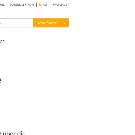
OGS
BÖRSENLEXIKON
RSS
WATCHLIST
Menü ein-/ausblenden
News Suche
GE
e
 über die