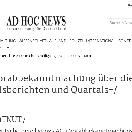
BL
HALTUNG
WISSENSCHAFT
AUSLAND
POLIZEI
INTERNATIONAL
SONSTI
GS
berichte
>
Deutsche Beteiligungs AG / DE000A1TNUT7
Vorabbekanntmachung über di
lsberichten und Quartals-/
A1TNUT7
utsche Beteiligungs AG / Vorabbekanntmachung