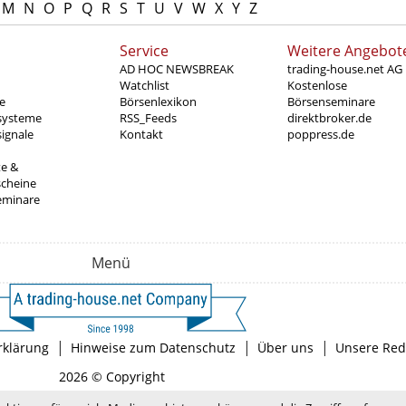
M
N
O
P
Q
R
S
T
U
V
W
X
Y
Z
Service
Weitere Angebot
AD HOC NEWSBREAK
trading-house.net AG
Watchlist
Kostenlose
e
Börsenlexikon
Börsenseminare
systeme
RSS_Feeds
direktbroker.de
ignale
Kontakt
poppress.de
te &
scheine
eminare
Menü
|
|
|
rklärung
Hinweise zum Datenschutz
Über uns
Unsere Red
2026 © Copyright