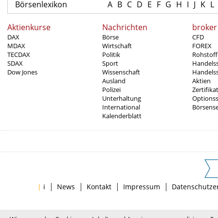
Börsenlexikon
A
B
C
D
E
F
G
H
I
J
K
L
Aktienkurse
Nachrichten
broker
DAX
Börse
CFD
MDAX
Wirtschaft
FOREX
TECDAX
Politik
Rohstoff
SDAX
Sport
Handels
Dow Jones
Wissenschaft
Handelss
Ausland
Aktien
Polizei
Zertifika
Unterhaltung
Options
International
Börsens
Kalenderblatt
|
|
|
|
|
i
News
Kontakt
Impressum
Datenschutze