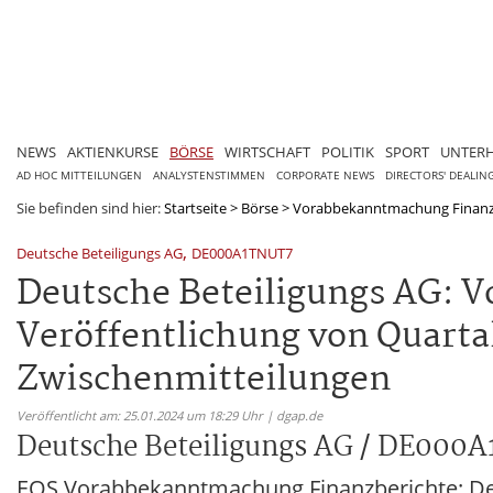
NEWS
AKTIENKURSE
BÖRSE
WIRTSCHAFT
POLITIK
SPORT
UNTER
AD HOC MITTEILUNGEN
ANALYSTENSTIMMEN
CORPORATE NEWS
DIRECTORS' DEALIN
Sie befinden sind hier:
Startseite
>
Börse
>
Vorabbekanntmachung Finanz
,
Deutsche Beteiligungs AG
DE000A1TNUT7
Deutsche Beteiligungs AG: 
Veröffentlichung von Quarta
Zwischenmitteilungen
Veröffentlicht am: 25.01.2024 um 18:29 Uhr | dgap.de
Deutsche Beteiligungs AG / DE000
EQS Vorabbekanntmachung Finanzberichte: De