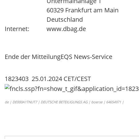
Untermainanlage 1
60329 Frankfurt am Main
Deutschland
Internet:
www.dbag.de
Ende der Mitteilung
EQS News-Service
1823403 25.01.2024 CET/CEST
de | DE000A1TNUT7 | DEUTSCHE BETEILIGUNGS AG | boerse | 64654971 |