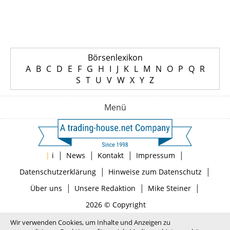
Börsenlexikon
A
B
C
D
E
F
G
H
I
J
K
L
M
N
O
P
Q
R
S
T
U
V
W
X
Y
Z
Menü
|
|
|
|
|
i
News
Kontakt
Impressum
|
|
Datenschutzerklärung
Hinweise zum Datenschutz
|
|
|
Über uns
Unsere Redaktion
Mike Steiner
2026 © Copyright
Wir verwenden Cookies, um Inhalte und Anzeigen zu