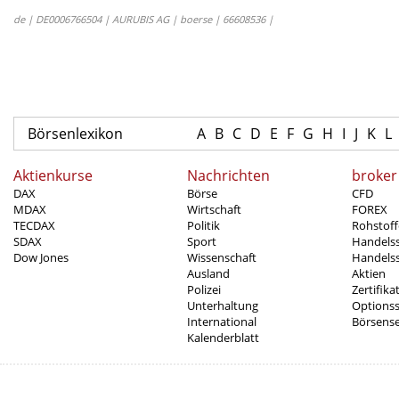
de | DE0006766504 | AURUBIS AG | boerse | 66608536 |
Börsenlexikon
A
B
C
D
E
F
G
H
I
J
K
L
Aktienkurse
Nachrichten
broker
DAX
Börse
CFD
MDAX
Wirtschaft
FOREX
TECDAX
Politik
Rohstoff
SDAX
Sport
Handels
Dow Jones
Wissenschaft
Handelss
Ausland
Aktien
Polizei
Zertifika
Unterhaltung
Options
International
Börsens
Kalenderblatt