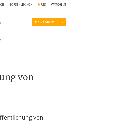
OGS
BÖRSENLEXIKON
RSS
WATCHLIST
Menü ein-/ausblenden
News Suche
GE
hung von
fentlichung von