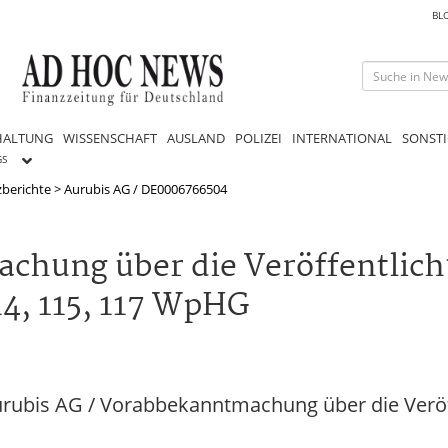
BL
HALTUNG
WISSENSCHAFT
AUSLAND
POLIZEI
INTERNATIONAL
SONSTI
GS
berichte
>
Aurubis AG / DE0006766504
chung über die Veröffentlic
4, 115, 117 WpHG
rubis AG / Vorabbekanntmachung über die Veröf