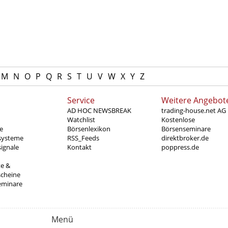
M
N
O
P
Q
R
S
T
U
V
W
X
Y
Z
Service
Weitere Angebot
AD HOC NEWSBREAK
trading-house.net AG
Watchlist
Kostenlose
e
Börsenlexikon
Börsenseminare
systeme
RSS_Feeds
direktbroker.de
ignale
Kontakt
poppress.de
te &
scheine
eminare
Menü