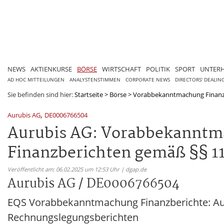
NEWS
AKTIENKURSE
BÖRSE
WIRTSCHAFT
POLITIK
SPORT
UNTER
AD HOC MITTEILUNGEN
ANALYSTENSTIMMEN
CORPORATE NEWS
DIRECTORS' DEALIN
Sie befinden sind hier:
Startseite
>
Börse
>
Vorabbekanntmachung Finanz
,
Aurubis AG
DE0006766504
Aurubis AG: Vorabbekanntma
Finanzberichten gemäß §§ 11
Veröffentlicht am: 06.02.2025 um 12:53 Uhr | dgap.de
Aurubis AG / DE0006766504
EQS Vorabbekanntmachung Finanzberichte: Au
Rechnungslegungsberichten