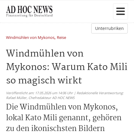
Unterrubriken
,
Windmühlen von Mykonos
Reise
Windmühlen von
Mykonos: Warum Kato Mili
so magisch wirkt
Veröffentlicht am: 17.05.2026 um 14:06 Uhr | Redaktionelle Verantwortung:
Rafael Müller,
Chefredakteur AD HOC NEWS
Die Windmühlen von Mykonos,
lokal Kato Mili genannt, gehören
zu den ikonischsten Bildern