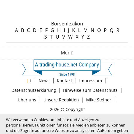
Börsenlexikon
A
B
C
D
E
F
G
H
I
J
K
L
M
N
O
P
Q
R
S
T
U
V
W
X
Y
Z
Menü
|
|
|
|
|
i
News
Kontakt
Impressum
|
|
Datenschutzerklärung
Hinweise zum Datenschutz
|
|
|
Über uns
Unsere Redaktion
Mike Steiner
2026 © Copyright
Wir verwenden Cookies, um Inhalte und Anzeigen zu
personalisieren, Funktionen für soziale Medien anbieten zu können
und die Zugriffe auf unsere Website zu analysieren. Außerdem geben