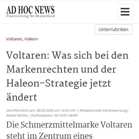
Unterrubriken
,
Voltaren
Haleon
Voltaren: Was sich bei den
Markenrechten und der
Haleon-Strategie jetzt
ändert
Veröffentlicht am: 08.05.2026 um 15:03 Uhr | Redaktionelle Verantwortung:
Rafael Müller,
Chefredakteur AD HOC NEWS
Die Schmerzmittelmarke Voltaren
steht im Zentrum eines