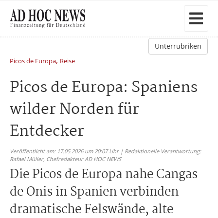
Unterrubriken
,
Picos de Europa
Reise
Picos de Europa: Spaniens
wilder Norden für
Entdecker
Veröffentlicht am: 17.05.2026 um 20:07 Uhr | Redaktionelle Verantwortung:
Rafael Müller,
Chefredakteur AD HOC NEWS
Die Picos de Europa nahe Cangas
de Onis in Spanien verbinden
dramatische Felswände, alte