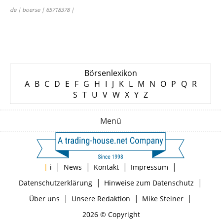
de | boerse | 65718378 |
Börsenlexikon
A
B
C
D
E
F
G
H
I
J
K
L
M
N
O
P
Q
R
S
T
U
V
W
X
Y
Z
Menü
|
|
|
|
|
i
News
Kontakt
Impressum
|
|
Datenschutzerklärung
Hinweise zum Datenschutz
|
|
|
Über uns
Unsere Redaktion
Mike Steiner
2026 © Copyright