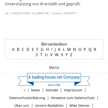
Unterstützung von AI erstellt und geprüft.
de | US4523271090 | ILLUMINA INC. | boerse | 69323971 |
Börsenlexikon
A
B
C
D
E
F
G
H
I
J
K
L
M
N
O
P
Q
R
S
T
U
V
W
X
Y
Z
Menü
|
|
|
|
|
i
News
Kontakt
Impressum
|
|
Datenschutzerklärung
Hinweise zum Datenschutz
|
|
|
Über uns
Unsere Redaktion
Mike Steiner