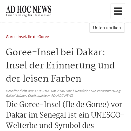
Unterrubriken
,
Goree-Insel
Ile de Goree
Goree-Insel bei Dakar:
Insel der Erinnerung und
der leisen Farben
Veröffentlicht am: 17.05.2026 um 20:46 Uhr | Redaktionelle Verantwortung:
Rafael Müller,
Chefredakteur AD HOC NEWS
Die Goree-Insel (Ile de Goree) vor
Dakar im Senegal ist ein UNESCO-
Welterbe und Symbol des