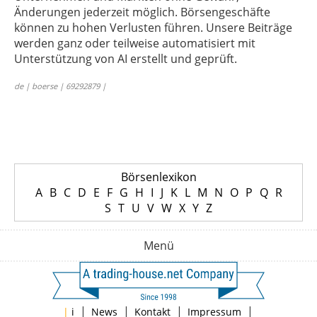
Änderungen jederzeit möglich. Börsengeschäfte
können zu hohen Verlusten führen. Unsere Beiträge
werden ganz oder teilweise automatisiert mit
Unterstützung von AI erstellt und geprüft.
de | boerse | 69292879 |
Börsenlexikon
A
B
C
D
E
F
G
H
I
J
K
L
M
N
O
P
Q
R
S
T
U
V
W
X
Y
Z
Menü
|
|
|
|
|
i
News
Kontakt
Impressum