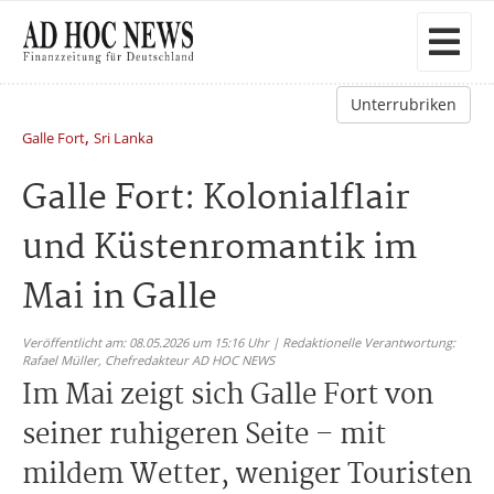
Unterrubriken
,
Galle Fort
Sri Lanka
Galle Fort: Kolonialflair
und Küstenromantik im
Mai in Galle
Veröffentlicht am: 08.05.2026 um 15:16 Uhr | Redaktionelle Verantwortung:
Rafael Müller,
Chefredakteur AD HOC NEWS
Im Mai zeigt sich Galle Fort von
seiner ruhigeren Seite – mit
mildem Wetter, weniger Touristen