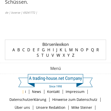
Schüssen.
de | boerse | 69241772 |
Börsenlexikon
A
B
C
D
E
F
G
H
I
J
K
L
M
N
O
P
Q
R
S
T
U
V
W
X
Y
Z
Menü
|
|
|
|
|
i
News
Kontakt
Impressum
|
|
Datenschutzerklärung
Hinweise zum Datenschutz
|
|
|
Über uns
Unsere Redaktion
Mike Steiner