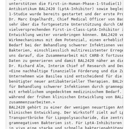
unterstützen die First-in-Human-Phase-1-Studie(1) mi
Antibiotikum BAL2420 (LptA-Inhibitor) sowie begleite
1-Studie wurde bereits gestartet und der erste Proba
Dr. Marc Engelhardt, Chief Medical Officer von Basil
sehr über die fortgesetzte Unterstützung durch CARB-
vielversprechenden First-in-Class-LptA-Inhibitor in 
Entwicklung weiter voranbringen können. BAL2420 verf
Wirkmechanismus mit dem Potenzial, einen erheblichen
Bedarf bei der Behandlung schwerer Infektionen verur
Bakterien, einschliesslich multiresistenter Erreger,
uns darauf, die Zusammenarbeit mit CARB-X fortzusetz
Daten zu generieren und damit BAL2420 näher an die P
Dr. Richard Alm, Interim Chief of Research and Devel
«Eine nachhaltige finanzielle Förderung und die Zusa
Unternehmen wie Basilea sind entscheidend für die En
benötigter neuer antibakterieller Therapien. BAL2420
für Behandlung schwerer Infektionen durch gramnegati
mit erheblichem ungedecktem medizinischem Bedarf. Wi
während der frühen klinischen Entwicklung von BAL2420
zusammenzuarbeiten.»

BAL2420 gehört zu einer der wenigen neuartigen Antib
klinischen Entwicklung. Der Wirkstoff zielt auf LptA
Transportbrücke für Lipopolysaccharide, die zentral 
gramnegativen Bakterien ist. Für LptA-Inhibitoren wu
in vivo eine starke und schnelle bakterienabtötende 