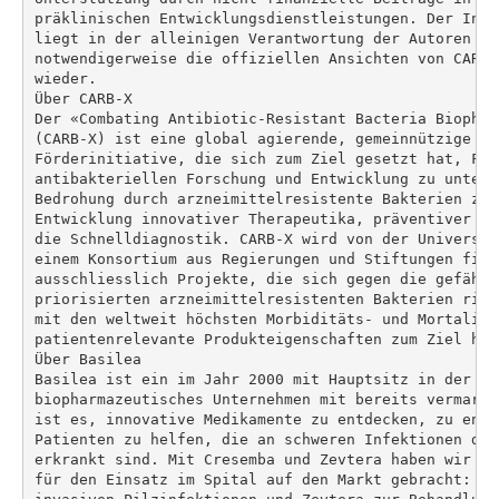
präklinischen Entwicklungsdienstleistungen. Der Inha
liegt in der alleinigen Verantwortung der Autoren und
notwendigerweise die offiziellen Ansichten von CARB-
wieder.

Über CARB-X

Der «Combating Antibiotic-Resistant Bacteria Biophar
(CARB-X) ist eine global agierende, gemeinnützige pa
Förderinitiative, die sich zum Ziel gesetzt hat, Frü
antibakteriellen Forschung und Entwicklung zu unters
Bedrohung durch arzneimittelresistente Bakterien zu 
Entwicklung innovativer Therapeutika, präventiver Ma
die Schnelldiagnostik. CARB-X wird von der Universit
einem Konsortium aus Regierungen und Stiftungen fina
ausschliesslich Projekte, die sich gegen die gefährl
priorisierten arzneimittelresistenten Bakterien rich
mit den weltweit höchsten Morbiditäts- und Mortalitä
patientenrelevante Produkteigenschaften zum Ziel hab
Über Basilea

Basilea ist ein im Jahr 2000 mit Hauptsitz in der Sc
biopharmazeutisches Unternehmen mit bereits vermarkt
ist es, innovative Medikamente zu entdecken, zu entw
Patienten zu helfen, die an schweren Infektionen dur
erkrankt sind. Mit Cresemba und Zevtera haben wir er
für den Einsatz im Spital auf den Markt gebracht: Cr