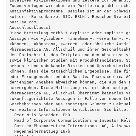
invasiven Pilzinfektionen und Zevtera zur Behandlung
Zudem verfügen wir über ein Portfolio präklinischer 
Antiinfektivaprogramme. Basilea ist an der Schweizer
kotiert (Börsenkürzel SIX: BSLN). Besuchen Sie bitte
basilea.com.

Ausschlussklausel

Diese Mitteilung enthält explizit oder implizit gewi
Aussagen wie «glauben», «annehmen», «erwarten», «pro
«können», «könnten», «werden» oder ähnliche Ausdrück
Pharmaceutica AG, Allschwil und ihrer Geschäftsaktiv
den Fortschritt, den Zeitplan und den Abschluss von 
sowie klinischer Studien mit Produktkandidaten. Solc
bekannte und unbekannte Risiken und Unsicherheitsfak
können, dass die tatsächlichen Ergebnisse, die finan
oder Errungenschaften der Basilea Pharmaceutica AG, 
denjenigen Angaben abweichen können, die aus den zuk
hervorgehen. Diese Mitteilung ist mit dem heutigen D
Pharmaceutica AG, Allschwil übernimmt keinerlei Verpf
zukunftsgerichtete Aussagen im Falle von neuen Infor
Geschehnissen oder aus sonstigen Gründen zu aktualisi
Für weitere Informationen kontaktieren Sie bitte:

  Peer Nils Schröder, PhD

  Head of Corporate Communications & Investor Relatio
  Basilea Pharmaceutica International AG, Allschwil

  Hegenheimermattweg 167b
