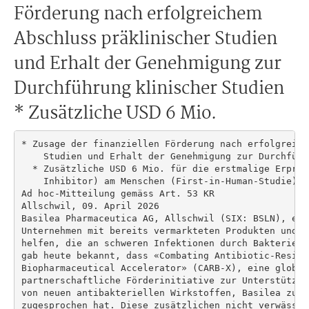
Förderung nach erfolgreichem
Abschluss präklinischer Studien
und Erhalt der Genehmigung zur
Durchführung klinischer Studien
* Zusätzliche USD 6 Mio.
* Zusage der finanziellen Förderung nach erfolgreich
    Studien und Erhalt der Genehmigung zur Durchführ
  * Zusätzliche USD 6 Mio. für die erstmalige Erprob
    Inhibitor) am Menschen (First-in-Human-Studie)

Ad hoc-Mitteilung gemäss Art. 53 KR

Allschwil, 09. April 2026

Basilea Pharmaceutica AG, Allschwil (SIX: BSLN), ein
Unternehmen mit bereits vermarkteten Produkten und d
helfen, die an schweren Infektionen durch Bakterien 
gab heute bekannt, dass «Combating Antibiotic-Resista
Biopharmaceutical Accelerator» (CARB-X), eine global
partnerschaftliche Förderinitiative zur Unterstützun
von neuen antibakteriellen Wirkstoffen, Basilea zusä
zugesprochen hat. Diese zusätzlichen nicht verwässer