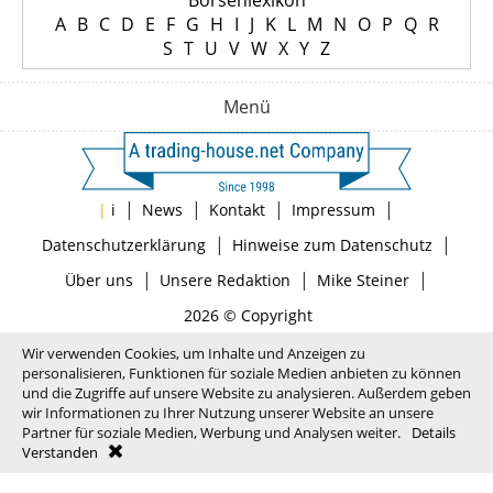
Börsenlexikon
A
B
C
D
E
F
G
H
I
J
K
L
M
N
O
P
Q
R
S
T
U
V
W
X
Y
Z
Menü
|
|
|
|
|
i
News
Kontakt
Impressum
|
|
Datenschutzerklärung
Hinweise zum Datenschutz
|
|
|
Über uns
Unsere Redaktion
Mike Steiner
2026 © Copyright
Wir verwenden Cookies, um Inhalte und Anzeigen zu
personalisieren, Funktionen für soziale Medien anbieten zu können
und die Zugriffe auf unsere Website zu analysieren. Außerdem geben
wir Informationen zu Ihrer Nutzung unserer Website an unsere
Partner für soziale Medien, Werbung und Analysen weiter.
Details
Verstanden