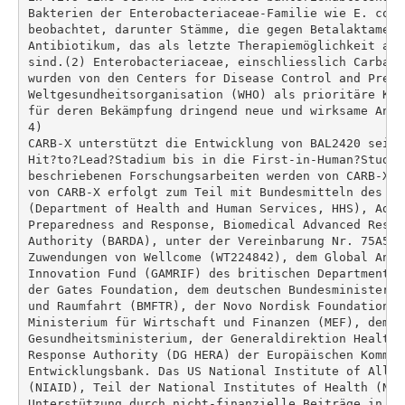
Bakterien der Enterobacteriaceae-Familie wie E. coli
beobachtet, darunter Stämme, die gegen Betalaktame u
Antibiotikum, das als letzte Therapiemöglichkeit ang
sind.(2) Enterobacteriaceae, einschliesslich Carbape
wurden von den Centers for Disease Control and Preve
Weltgesundheitsorganisation (WHO) als prioritäre Kra
für deren Bekämpfung dringend neue und wirksame Anti
4)

CARB-X unterstützt die Entwicklung von BAL2420 seit 
Hit?to?Lead?Stadium bis in die First-in-Human?Studie
beschriebenen Forschungsarbeiten werden von CARB-X u
von CARB-X erfolgt zum Teil mit Bundesmitteln des US
(Department of Health and Human Services, HHS), Admi
Preparedness and Response, Biomedical Advanced Resea
Authority (BARDA), unter der Vereinbarung Nr. 75A501
Zuwendungen von Wellcome (WT224842), dem Global Anti
Innovation Fund (GAMRIF) des britischen Department o
der Gates Foundation, dem deutschen Bundesministeriu
und Raumfahrt (BMFTR), der Novo Nordisk Foundation, 
Ministerium für Wirtschaft und Finanzen (MEF), dem ja
Gesundheitsministerium, der Generaldirektion Health 
Response Authority (DG HERA) der Europäischen Kommis
Entwicklungsbank. Das US National Institute of Aller
(NIAID), Teil der National Institutes of Health (NIH
Unterstützung durch nicht-finanzielle Beiträge in Fo