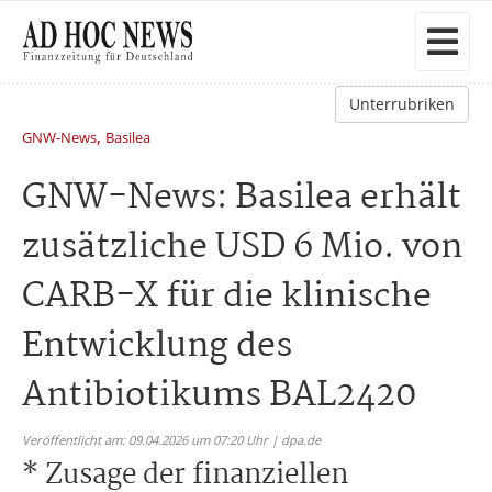
Unterrubriken
,
GNW-News
Basilea
GNW-News: Basilea erhält
zusätzliche USD 6 Mio. von
CARB-X für die klinische
Entwicklung des
Antibiotikums BAL2420
Veröffentlicht am: 09.04.2026 um 07:20 Uhr | dpa.de
* Zusage der finanziellen