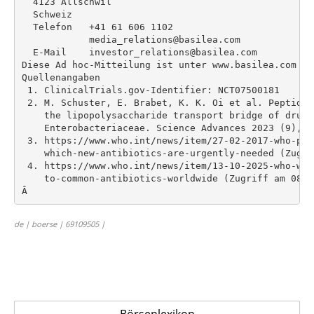
  4123 Allschwil

  Schweiz

  Telefon   +41 61 606 1102

            media_relations@basilea.com

  E-Mail    investor_relations@basilea.com

Diese Ad hoc-Mitteilung ist unter www.basilea.com abr
Quellenangaben

 1. ClinicalTrials.gov-Identifier: NCT07500181

 2. M. Schuster, E. Brabet, K. K. Oi et al. Peptidom
    the lipopolysaccharide transport bridge of drug-r
    Enterobacteriaceae. Science Advances 2023 (9), ea
 3. https://www.who.int/news/item/27-02-2017-who-pub
    which-new-antibiotics-are-urgently-needed (Zugri
 4. https://www.who.int/news/item/13-10-2025-who-war
    to-common-antibiotics-worldwide (Zugriff am 08. A
de | boerse | 69109505 |