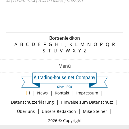
de | CH0011075394 | ZURICH | boerse | 69122535 |
Börsenlexikon
A
B
C
D
E
F
G
H
I
J
K
L
M
N
O
P
Q
R
S
T
U
V
W
X
Y
Z
Menü
|
|
|
|
|
i
News
Kontakt
Impressum
|
|
Datenschutzerklärung
Hinweise zum Datenschutz
|
|
|
Über uns
Unsere Redaktion
Mike Steiner
2026 © Copyright